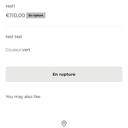
test1
Prix de vente
€110,00
En rupture
test test
Couleur:
vert
vert
rouge
En rupture