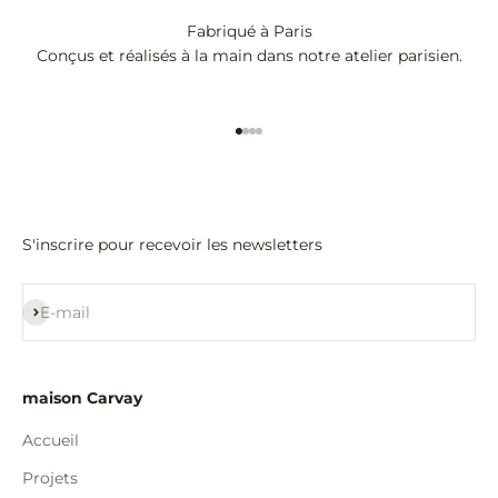
Fabriqué à Paris
Conçus et réalisés à la main dans notre atelier parisien.
Aller à l'élément 1
Aller à l'élément 2
Aller à l'élément 3
Aller à l'élément 4
S'inscrire pour recevoir les newsletters
S'inscrire
E-mail
maison Carvay
Accueil
Projets